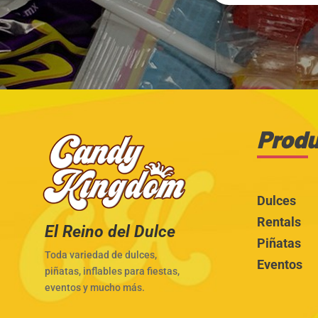
Prod
Dulces
Rentals
El Reino del Dulce
Piñatas
Toda variedad de dulces,
Eventos
piñatas, inflables para fiestas,
eventos y mucho más.