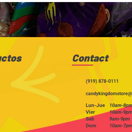
uctos
Contact
(919) 878-0111
candykingdomstore@
Lun-Jue
10am-8p
Vier
10am-9p
Sab
9am-9pm
Dom
10am-7p