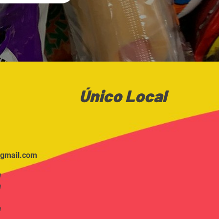
Único Local
gmail.com
m
m
m