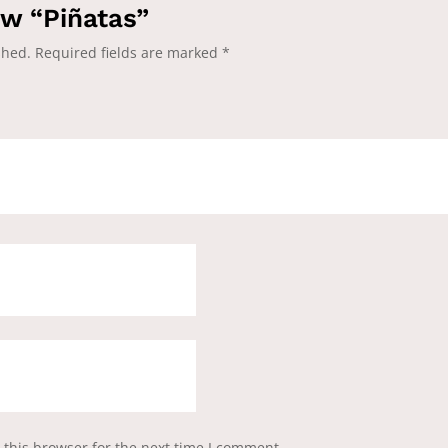
ew “Piñatas”
shed.
Required fields are marked
*
this browser for the next time I comment.