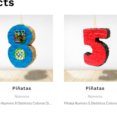
cts
Piñatas
Piñatas
Números
Números
Piñata Numero 8 Distintos Colores Disponibles