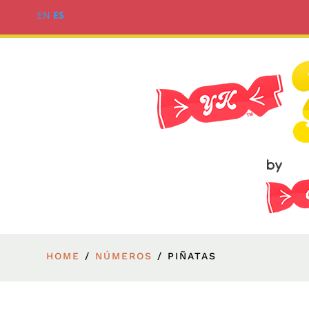
EN
ES
HOME
/
NÚMEROS
/ PIÑATAS