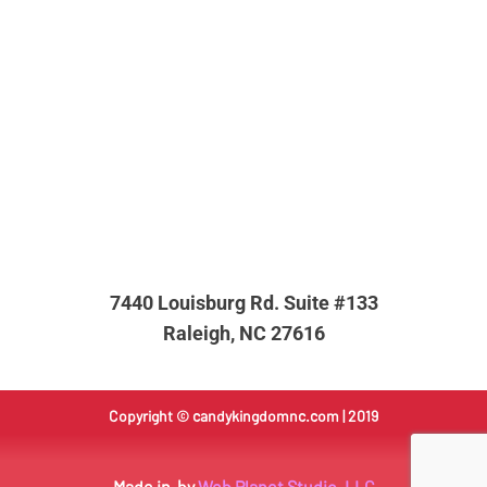
7440 Louisburg Rd. Suite #133
Raleigh, NC 27616
Copyright ©
candykingdomnc.com
| 2019
Made in
by
Web Planet Studio, LLC