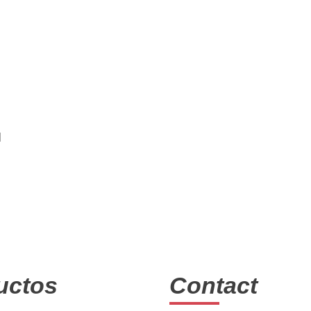
Boletín
Suscríbete en nuesto boletín y recibe descuentos
y conoce nuestros nuevos productos.
uctos
Contact