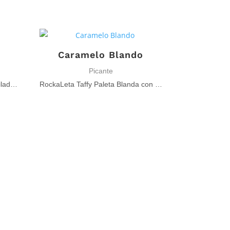
Caramelo Blando
Picante
Salsaguetti Tiras de Dulce Enchilado Mango-Tamarindo
RockaLeta Taffy Paleta Blanda con Chile