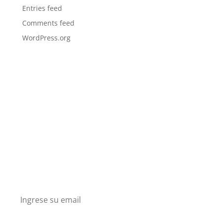
Entries feed
Comments feed
WordPress.org
Boletín
Suscríbete en nuesto boletín y recibe descuentos
y conoce nuestros nuevos productos.