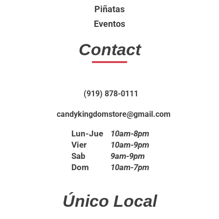
Piñatas
Eventos
Contact
(919) 878-0111
candykingdomstore@gmail.com
Lun-Jue
10am-8pm
Vier
10am-9pm
Sab
9am-9pm
Dom
10am-7pm
Único Local