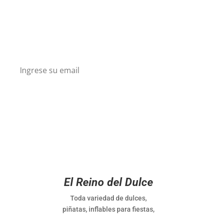
Suscríbete en nuesto boletín y recibe descuentos
y conoce nuestros nuevos productos.
El Reino del Dulce
Toda variedad de dulces,
piñatas, inflables para fiestas,